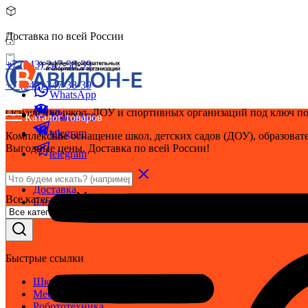
Доставка по всей России
+7 (343) 247-38-39
+7 (343) 247-38-39
WhatsApp
Оснащение школ, ДОУ и спортивных организаций под ключ по
Vk
WhatsApp
Каталог товаров
telegram
Vk
Комплексное оснащение школ, детских садов (ДОУ), образовате
Выгодные цены. Доставка по всей России!
telegram
Оплата
Доставка
Все категории
Блог
Быстрые ссылки
Школьная мебель
Мебель для детского сада
Робототехника