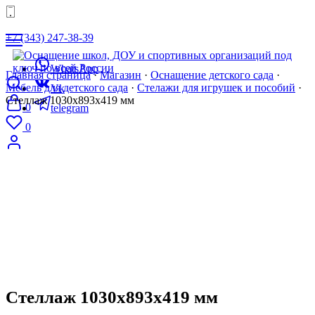
+7 (343) 247-38-39
WhatsApp
Главная страница
·
Магазин
·
Оснащение детского сада
·
Мебель для детского сада
·
Стелажи для игрушек и пособий
·
Vk
Стеллаж 1030х893х419 мм
0
telegram
0
8 (343) 247-38-39
mail@tgvavilon.ru
Стеллаж 1030х893х419 мм