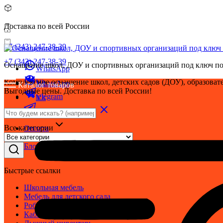
Доставка по всей России
+7 (343) 247-38-39
+7 (343) 247-38-39
Оснащение школ, ДОУ и спортивных организаций под ключ по
WhatsApp
Комплексное оснащение школ, детских садов (ДОУ), образовате
Vk
WhatsApp
Каталог товаров
Выгодные цены. Доставка по всей России!
telegram
Vk
telegram
Все категории
Оплата
Доставка
Блог
Быстрые ссылки
Школьная мебель
Мебель для детского сада
Робототехника
Кабинет ОБЗР