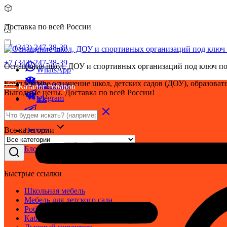
Доставка по всей России
+7 (343) 247-38-39
+7 (343) 247-38-39
Оснащение школ, ДОУ и спортивных организаций под ключ по
WhatsApp
Комплексное оснащение школ, детских садов (ДОУ), образовате
Vk
WhatsApp
Каталог товаров
Выгодные цены. Доставка по всей России!
telegram
Vk
telegram
Все категории
Оплата
Доставка
Блог
Быстрые ссылки
Школьная мебель
Мебель для детского сада
Робототехника
Кабинет ОБЗР