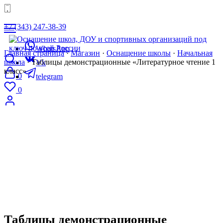
+7 (343) 247-38-39
WhatsApp
Главная страница
·
Магазин
·
Оснащение школы
·
Начальная
школа
·
Таблицы демонстрационные «Литературное чтение 1
Vk
класс»
0
telegram
0
8 (343) 247-38-39
mail@tgvavilon.ru
Таблицы демонстрационные