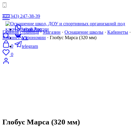
+7 (343) 247-38-39
WhatsApp
Главная страница
·
Магазин
·
Оснащение школы
·
Кабинеты
·
Кабинет астрономии
·
Глобус Марса (320 мм)
Vk
0
telegram
0
8 (343) 247-38-39
mail@tgvavilon.ru
Глобус Марса (320 мм)