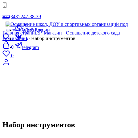
+7 (343) 247-38-39
WhatsApp
Главная страница
·
Магазин
·
Оснащение детского сада
·
Развивайки
·
Набор инструментов
Vk
0
telegram
0
8 (343) 247-38-39
mail@tgvavilon.ru
Набор инструментов