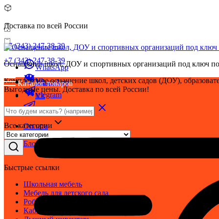
Доставка по всей России
+7 (343) 247-38-39
+7 (343) 247-38-39
Оснащение школ, ДОУ и спортивных организаций под ключ по
WhatsApp
Комплексное оснащение школ, детских садов (ДОУ), образовате
Vk
WhatsApp
Каталог товаров
Выгодные цены. Доставка по всей России!
telegram
Vk
telegram
Все категории
Оплата
Доставка
Блог
Быстрые ссылки
Школьная мебель
Мебель для детского сада
Робототехника
Кабинет ОБЗР