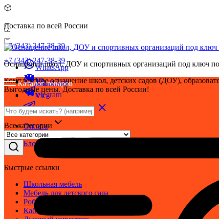
Доставка по всей России
+7 (343) 247-38-39
+7 (343) 247-38-39
Оснащение школ, ДОУ и спортивных организаций под ключ по
WhatsApp
Комплексное оснащение школ, детских садов (ДОУ), образовате
Vk
WhatsApp
Каталог товаров
Выгодные цены. Доставка по всей России!
telegram
Vk
telegram
Все категории
Оплата
Доставка
Блог
Быстрые ссылки
Школьная мебель
Мебель для детского сада
Робототехника
Кабинет ОБЗР