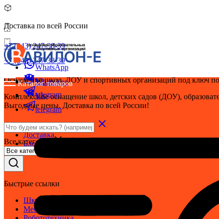
Доставка по всей России
+7 (343) 247-38-39
+7 (343) 247-38-39
WhatsApp
Оснащение школ, ДОУ и спортивных организаций под ключ по
Vk
WhatsApp
Каталог товаров
telegram
Vk
Комплексное оснащение школ, детских садов (ДОУ), образовате
Выгодные цены. Доставка по всей России!
telegram
Оплата
Доставка
Все категории
Блог
Быстрые ссылки
Школьная мебель
Мебель для детского сада
Робототехника