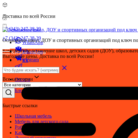
Доставка по всей России
+7 (343) 247-38-39
+7 (343) 247-38-39
Оснащение школ, ДОУ и спортивных организаций под ключ по
WhatsApp
Комплексное оснащение школ, детских садов (ДОУ), образовате
Vk
WhatsApp
Каталог товаров
Выгодные цены. Доставка по всей России!
telegram
Vk
telegram
Все категории
Оплата
Доставка
Блог
Быстрые ссылки
Школьная мебель
Мебель для детского сада
Робототехника
Кабинет ОБЗР