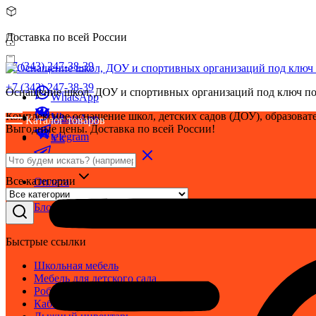
Доставка по всей России
+7 (343) 247-38-39
+7 (343) 247-38-39
Оснащение школ, ДОУ и спортивных организаций под ключ по
WhatsApp
Комплексное оснащение школ, детских садов (ДОУ), образовате
Vk
WhatsApp
Каталог товаров
Выгодные цены. Доставка по всей России!
telegram
Vk
telegram
Все категории
Оплата
Доставка
Блог
Быстрые ссылки
Школьная мебель
Мебель для детского сада
Робототехника
Кабинет ОБЗР