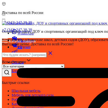
Доставка по всей России
+7 (343) 247-38-39
+7 (343) 247-38-39
Оснащение школ, ДОУ и спортивных организаций под ключ по
WhatsApp
Комплексное оснащение школ, детских садов (ДОУ), образовате
Vk
WhatsApp
Каталог товаров
Выгодные цены. Доставка по всей России!
telegram
Vk
telegram
Все категории
Оплата
Доставка
Блог
Быстрые ссылки
Школьная мебель
Мебель для детского сада
Робототехника
Кабинет ОБЗР